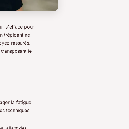
ur s'efface pour
n trépidant ne
Soyez rassurés,
 transposant le
ger la fatigue
rses techniques
s, allant des