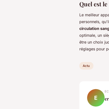
Quel est le
Le meilleur app
personnels, qu'i
circulation san
optimale, un si
être un choix ju
réglages pour p
Actu
EC
E
e