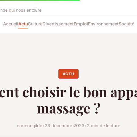
onde qui nous entoure
Accueil
Actu
Culture
Divertissement
Emploi
Environnement
Société
ACTU
t choisir le bon appa
massage ?
ermenegilde
•
23 décembre 2023
•
2 min de lecture