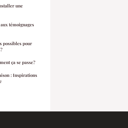
nstaller une
er aux témoignages
s possibles pour
s?
mment ça se passe?
ison : Inspirations
e