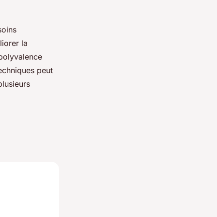
soins
iorer la
 polyvalence
echniques peut
plusieurs