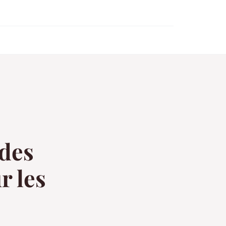
 des
r les