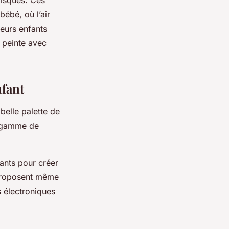
ébé, où l’air
eurs enfants
 peinte avec
nfant
belle palette de
e gamme de
fants pour créer
 proposent même
s électroniques