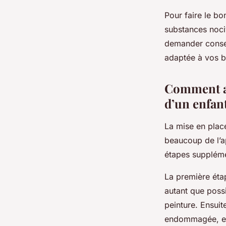
Pour faire le bo
substances noci
demander conseil
adaptée à vos b
Comment ap
d’un enfant
La mise en plac
beaucoup de l’ap
étapes supplémen
La première éta
autant que possi
peinture. Ensuit
endommagée, elle