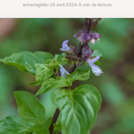
ermenegilde
•
25 avril 2024
•
5 min de lecture