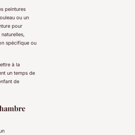
s peintures
rouleau ou un
nture pour
 naturelles,
on spécifique ou
ettre à la
ent un temps de
enfant de
 chambre
un