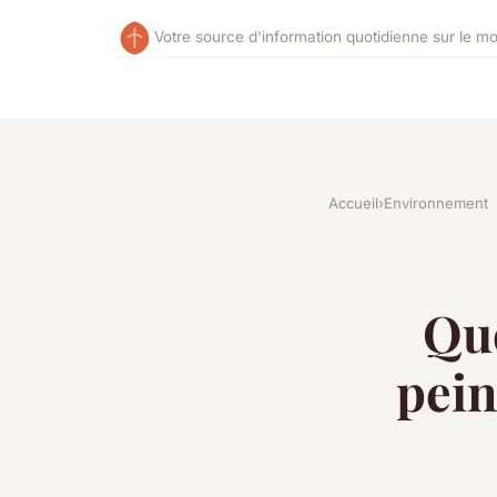
Votre source d'information quotidienne sur le m
Accueil
›
Environnement
Que
pein