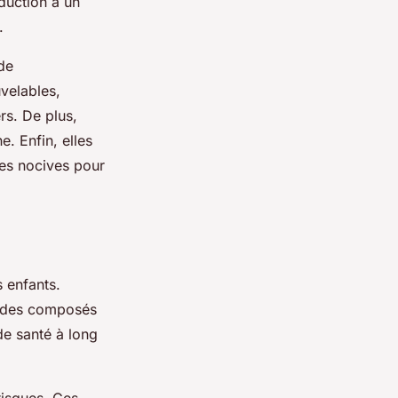
duction a un
.
de
velables,
ers. De plus,
e. Enfin, elles
es nocives pour
 enfants.
, des composés
de santé à long
risques. Ces