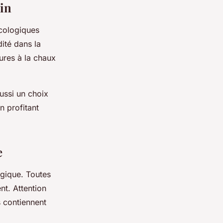
ain
écologiques
dité dans la
ures à la chaux
ussi un choix
n profitant
e
ogique. Toutes
nt. Attention
s contiennent