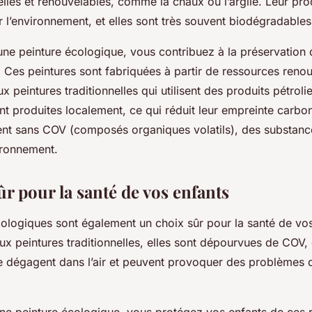
lles et renouvelables, comme la chaux ou l’argile. Leur pro
r l’environnement, et elles sont très souvent biodégradables
une peinture écologique, vous contribuez à la préservation 
 Ces peintures sont fabriquées à partir de ressources renou
x peintures traditionnelles qui utilisent des produits pétroli
nt produites localement, ce qui réduit leur empreinte carbon
nt sans COV (composés organiques volatils), des substanc
vironnement.
r pour la santé de vos enfants
cologiques sont également un choix sûr pour la santé de vos
ux peintures traditionnelles, elles sont dépourvues de COV
e dégagent dans l’air et peuvent provoquer des problèmes 
une peinture écologique, vous protégez vos enfants de ces 