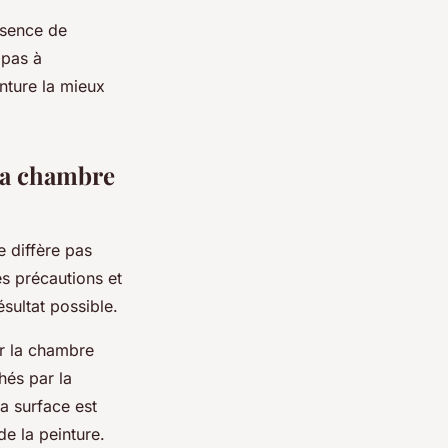
absence de
 pas à
nture la mieux
la chambre
 diffère pas
es précautions et
sultat possible.
er la chambre
hés par la
la surface est
e la peinture.