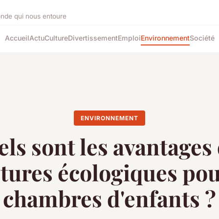
onde qui nous entoure
Accueil
Actu
Culture
Divertissement
Emploi
Environnement
Société
ENVIRONNEMENT
ls sont les avantages
tures écologiques pou
chambres d'enfants ?