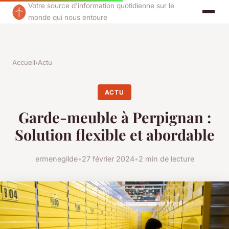
Votre source d'information quotidienne sur le
monde qui nous entoure
Accueil
›
Actu
ACTU
Garde-meuble à Perpignan :
Solution flexible et abordable
ermenegilde
•
27 février 2024
•
2 min de lecture